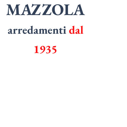
MAZZOLA
arredamenti
dal
1935
SPECIALISTI
in
ARMADI
SPECIALISTI
in
CUCINE
Tel.
0362 1829006
Email.
mazzolarredamenti@gmail.com