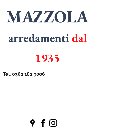
MAZZOLA
arredamenti
dal
1935
Tel.
0362 182 9006
SPECIALISTI
in
ARMADI
SPECIALISTI
in
CUCINE