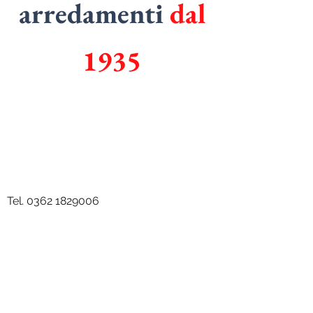
arredamenti
dal
1935
SPECIALISTI
in
ARMADI
SPECIALISTI
in
CUCINE
Tel.
0362 1829006
Email.
mazzolarredamenti@gmail.com
Via Don Luigi Viganò, 96, 20811 Cesano
Maderno MB, Italy P.IVA
05017130963