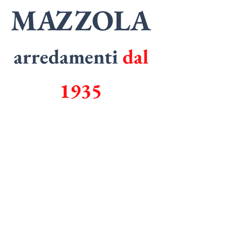
MAZZOLA
arredamenti
dal
1935
SPECIALISTI
in
ARMADI
SPECIALISTI
in
CUCINE
Tel.
0362 1829006
Email.
mazzolarredamenti@gmail.com