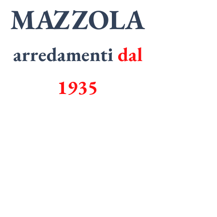
MAZZOLA
arredamenti
dal
1935
SPECIALISTI
in
ARMADI
SPECIALISTI
in
CUCINE
Tel.
0362 1829006
Email.
mazzolarredamenti@gmail.com