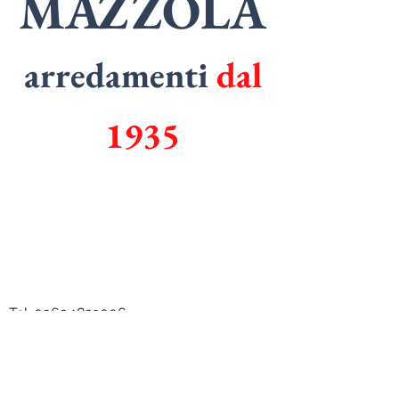
MAZZOLA
arredamenti
dal
1935
SPECIALISTI
in
ARMADI
SPECIALISTI
in
CUCINE
Tel.
0362 1829006
Email.
mazzolarredamenti@gmail.com