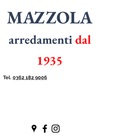
MAZZOLA
arredamenti
dal
1935
Tel.
0362 182 9006
SPECIALISTI
in
ARMADI
SPECIALISTI
in
CUCINE