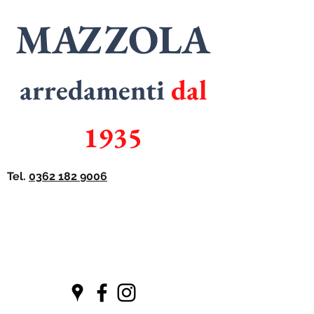
MAZZOLA
arredamenti
dal
1935
Tel.
0362 182 9006
SPECIALISTI
in
ARMADI
SPECIALISTI
in
CUCINE