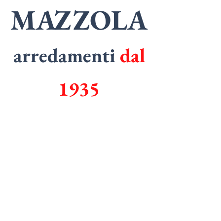
MAZZOLA
arredamenti
dal
1935
SPECIALISTI
in
ARMADI
SPECIALISTI
in
CUCINE
Tel.
0362 1829006
Email.
mazzolarredamenti@gmail.com