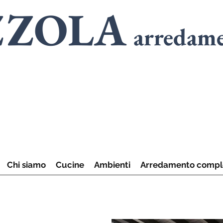
ZZOLA
arredam
SPECIALISTI
in
A
SPECIALISTI
in
C
Chi siamo
Cucine
Ambienti
Arredamento compl