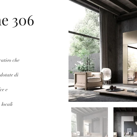
e 306
rativo che 
dotate di 
ce e 
locali 