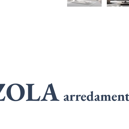
ZOLA
arredamen
SPECIALIST
n
ARMADI