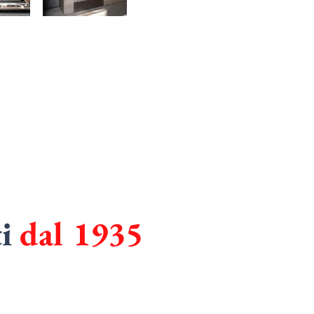
ti
dal 1935
I
in
CUCINE