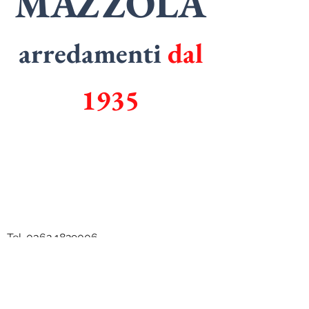
MAZZOLA
arredamenti
dal
1935
SPECIALISTI
in
ARMADI
SPECIALISTI
in
CUCINE
Tel.
0362 1829006
Email.
mazzolarredamenti@gmail.com
Via Don Luigi Viganò, 96, 20811 Cesano