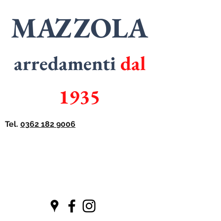
MAZZOLA
arredamenti
dal
1935
Tel.
0362 182 9006
SPECIALISTI
in
ARMADI
SPECIALISTI
in
CUCINE