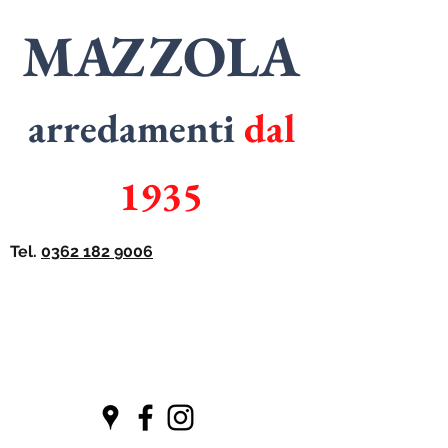
MAZZOLA
arredamenti
dal
1935
Tel.
0362 182 9006
SPECIALISTI
in
ARMADI
SPECIALISTI
in
CUCINE