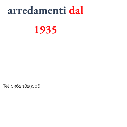
arredamenti
dal
1935
SPECIALISTI
in
ARMADI
SPECIALISTI
in
CUCINE
Tel.
0362 1829006
Email.
mazzolarredamenti@gmail.com
Via Don Luigi Viganò, 96, 20811 Cesano
Maderno MB, Italy P.IVA
05017130963