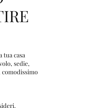
TIRE
 tua casa
olo, sedie,
un comodissimo
sideri.