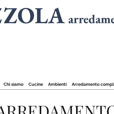
ZZOLA
arredam
SPECIALISTI
in
A
SPECIALISTI
in
C
Chi siamo
Cucine
Ambienti
Arredamento compl
ARREDAMENT