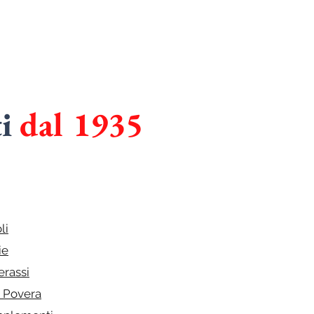
ti
dal 1935
I
in
CUCINE
li
ie
erassi
e Povera