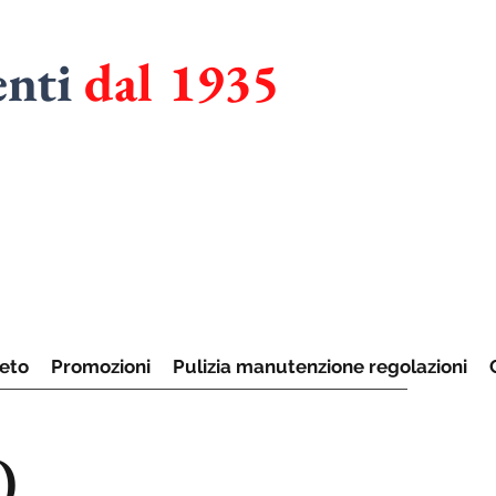
enti
dal 1935
RMADI
UCINE
eto
Promozioni
Pulizia manutenzione regolazioni
O