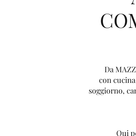
COM
Da MAZZO
con cucina
soggiorno, ca
Qui po