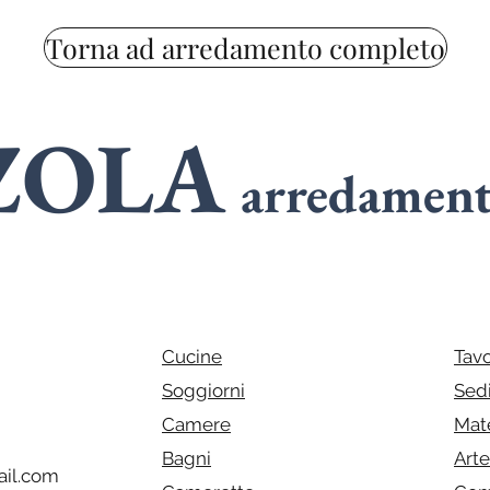
Torna ad arredamento completo
ZOLA
arredamen
SPECIALIST
n
ARMADI
Cucine
Tavo
Soggiorni
Sed
Camere
Mat
Bagni
Art
il.com