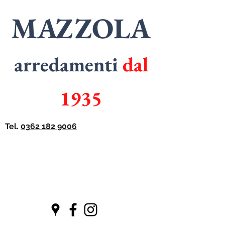
MAZZOLA
arredamenti
dal
1935
Tel.
0362 182 9006
SPECIALISTI
in
ARMADI
SPECIALISTI
in
CUCINE