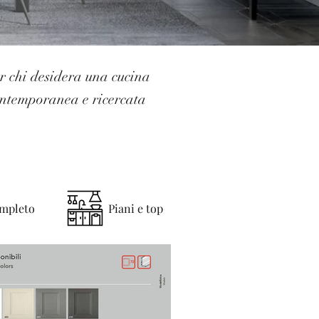
er chi desidera una cucina
ontemporanea e ricercata
ompleto
Piani e top