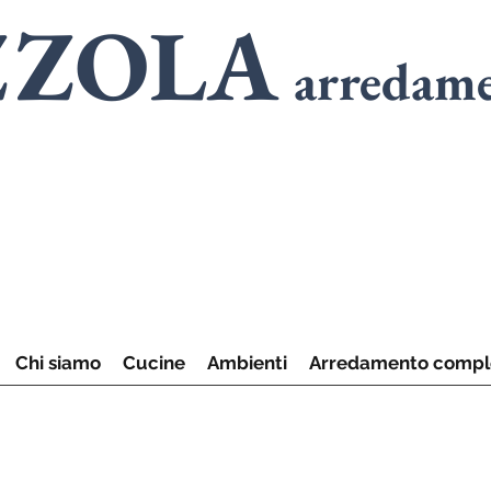
ZZOLA
arredam
SPECIALISTI
in
A
SPECIALISTI
in
C
Chi siamo
Cucine
Ambienti
Arredamento compl