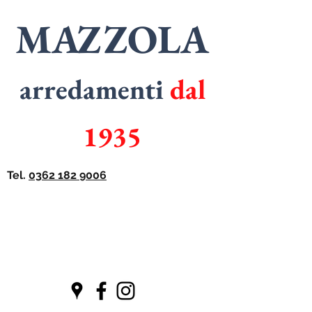
MAZZOLA
arredamenti
dal
1935
Tel.
0362 182 9006
SPECIALISTI
in
ARMADI
SPECIALISTI
in
CUCINE