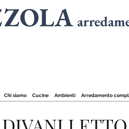
ZZOLA
arredam
SPECIALISTI
in
A
SPECIALISTI
in
C
Chi siamo
Cucine
Ambienti
Arredamento compl
DIVANI LETTO