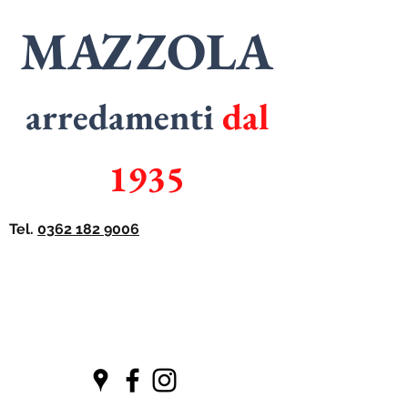
MAZZOLA
arredamenti
dal
1935
Tel.
0362 182 9006
SPECIALISTI
in
ARMADI
SPECIALISTI
in
CUCINE