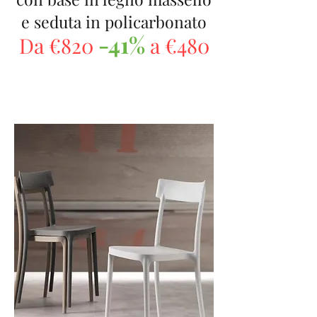
e seduta in policarbonato
-41%
Da €820
a €480