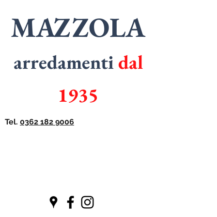
MAZZOLA
arredamenti
dal
1935
Tel.
0362 182 9006
SPECIALISTI
in
ARMADI
SPECIALISTI
in
CUCINE