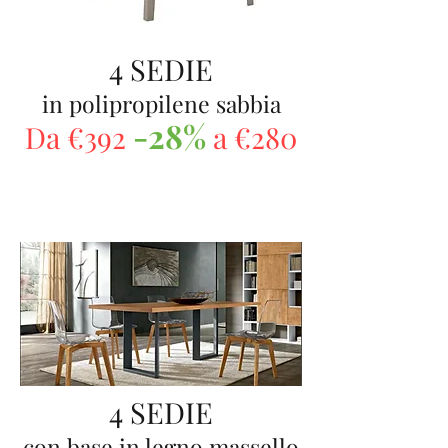
4 SEDIE
in polipropilene sabbia
-28%
Da €392
a €280
4 SEDIE
con base in legno massello