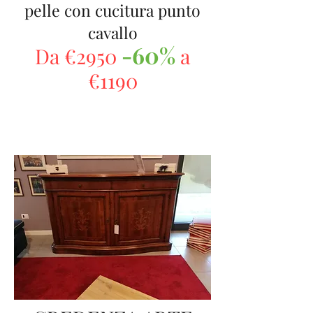
pelle con cucitura punto
cavallo
-60%
Da €2950
a
€1190