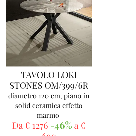
TAVOLO LOKI
STONES OM/399/6R
diametro 120 cm, piano in
solid ceramica effetto
marmo
-46%
Da € 1276
a €
690