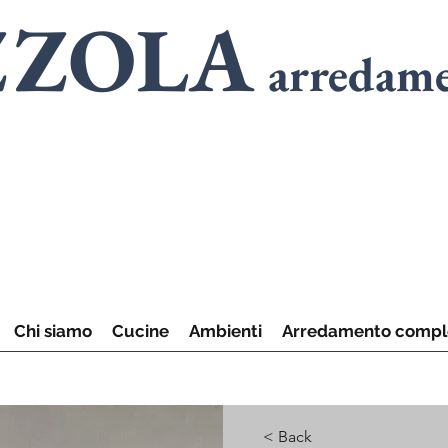
ZZOLA
arredam
SPECIALISTI
in
A
SPECIALISTI
in
C
Chi siamo
Cucine
Ambienti
Arredamento compl
< Back