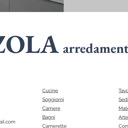
ZOLA
arredamen
SPECIALIST
n
ARMADI
Cucine
Tavo
Soggiorni
Sed
Camere
Mat
Bagni
Art
il.com
Camerette
Com