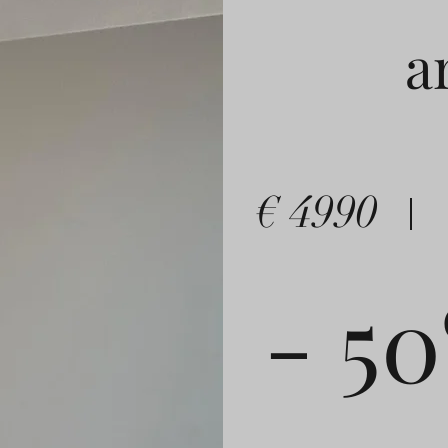
a
€ 4990
- 5