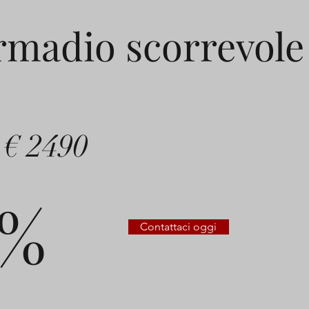
rmadio scorrevole
€ 2490
0%
Contattaci oggi