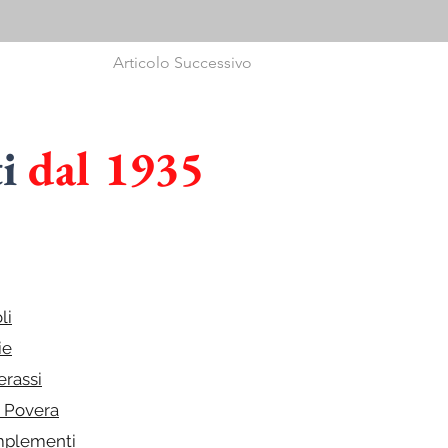
Articolo Successivo
ti
dal 1935
I
in
CUCINE
li
ie
erassi
e Povera
plementi