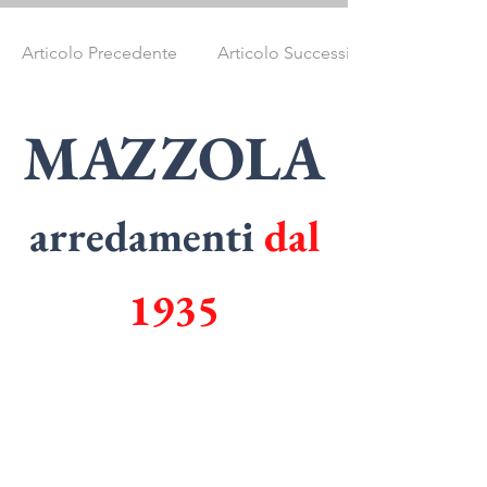
Articolo Precedente
Articolo Successivo
MAZZOLA
arredamenti
dal
1935
SPECIALISTI
in
ARMADI
SPECIALISTI
in
CUCINE