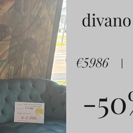
divano
€5986
-50