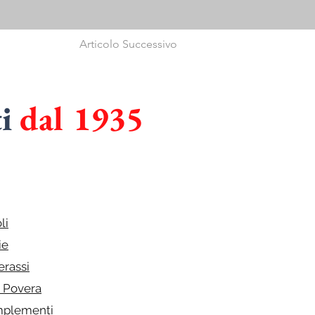
Articolo Successivo
ti
dal 1935
I
in
CUCINE
li
ie
erassi
e Povera
plementi