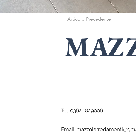
Articolo Precedente
MAZ
SPECIALISTI
i
Tel. 0362 1829006
Email.
mazzolarredamenti@gma