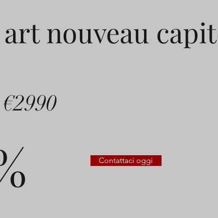
 art nouveau capi
€2990
%
Contattaci oggi