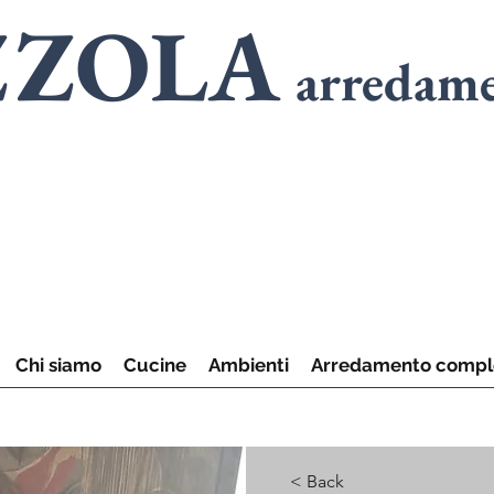
ZZOLA
arredam
SPECIALISTI
in
A
SPECIALISTI
in
C
Chi siamo
Cucine
Ambienti
Arredamento compl
< Back