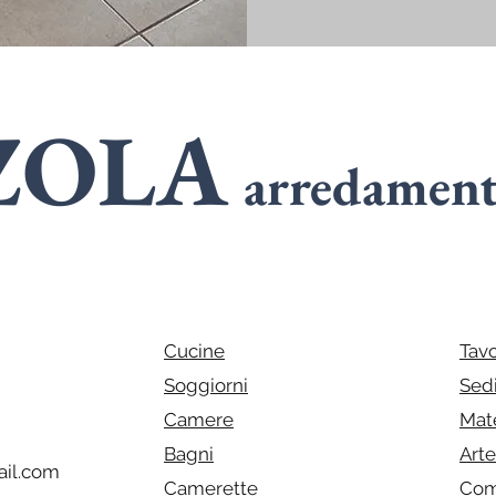
ZOLA
arredamen
SPECIALIST
n
ARMADI
Cucine
Tavo
Soggiorni
Sed
Camere
Mat
Bagni
Art
il.com
Camerette
Com