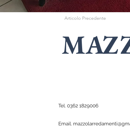
Articolo Precedente
MAZ
SPECIALISTI
i
Tel. 0362 1829006
Email.
mazzolarredamenti@gma