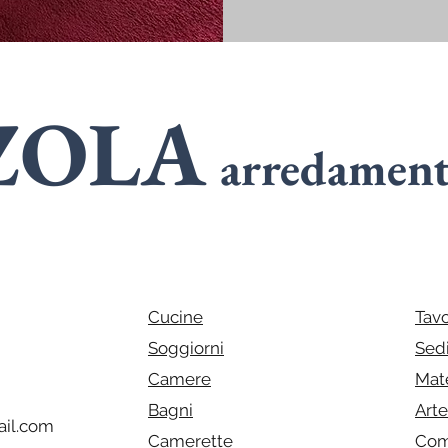
ZOLA
arredamen
SPECIALIST
n
ARMADI
Cucine
Tavo
Soggiorni
Sed
Camere
Mat
Bagni
Art
il.com
Camerette
Com