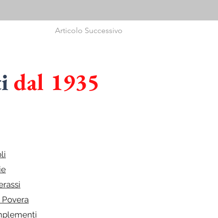
Articolo Successivo
ti
dal 1935
I
in
CUCINE
li
ie
erassi
e Povera
plementi