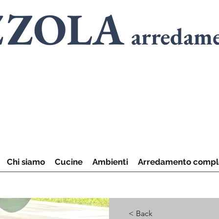
ZZOLA
arredam
SPECIALISTI
in
A
SPECIALISTI
in
C
Chi siamo
Cucine
Ambienti
Arredamento compl
< Back