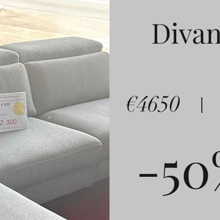
Divan
€4650
-50