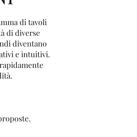
mma di tavoli
tà di diverse
condi diventano
vi e intuitivi.
e rapidamente
ità.
 proposte.