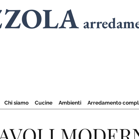
ZZOLA
arredam
SPECIALISTI
in
A
SPECIALISTI
in
C
Chi siamo
Cucine
Ambienti
Arredamento compl
AVOLI MODER