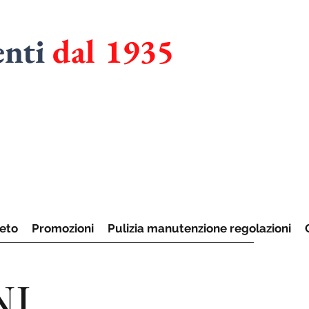
enti
dal 1935
RMADI
UCINE
eto
Promozioni
Pulizia manutenzione regolazioni
NI